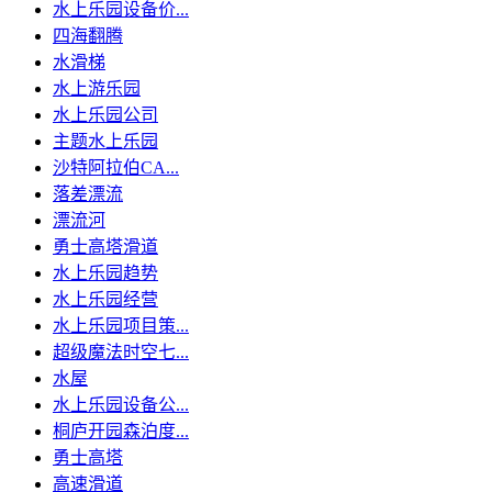
水上乐园设备价...
四海翻腾
水滑梯
水上游乐园
水上乐园公司
主题水上乐园
沙特阿拉伯CA...
落差漂流
漂流河
勇士高塔滑道
水上乐园趋势
水上乐园经营
水上乐园项目策...
超级魔法时空七...
水屋
水上乐园设备公...
桐庐开园森泊度...
勇士高塔
高速滑道