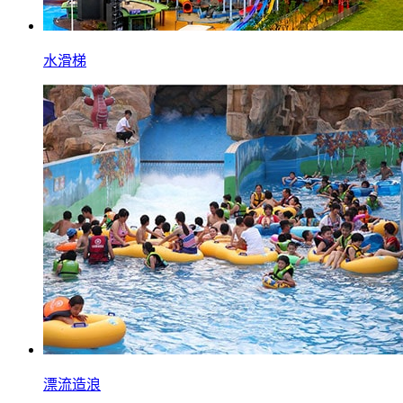
水滑梯
漂流造浪