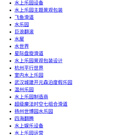
水上乐园设备
水上乐园主题景观包装
飞鱼滑道
水乐园
巨浪翻滚
水屋
水世界
星际盘旋滑道
水上乐园景观包装设计
杭州平行世界
室内水上乐园
武汉城建开元森泊度假乐园
温州乐园
水上乐园制造商
超级魔法时空七组合滑道
扬州世博园水乐园
四海翻腾
水上娱乐设备
水上乐园运营