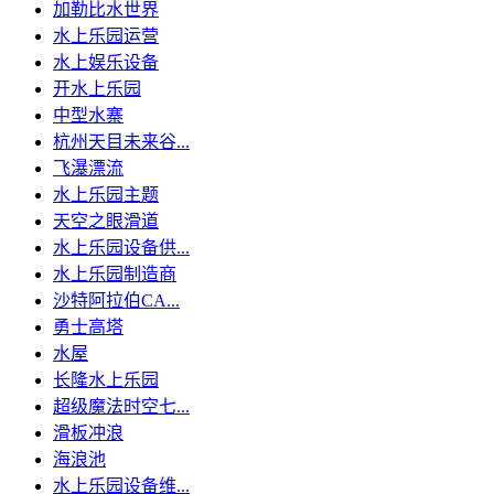
加勒比水世界
水上乐园运营
水上娱乐设备
开水上乐园
中型水寨
杭州天目未来谷...
飞瀑漂流
水上乐园主题
天空之眼滑道
水上乐园设备供...
水上乐园制造商
沙特阿拉伯CA...
勇士高塔
水屋
长隆水上乐园
超级魔法时空七...
滑板冲浪
海浪池
水上乐园设备维...