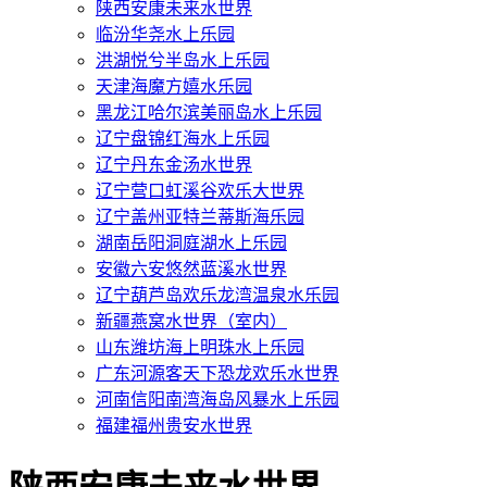
陕西安康未来水世界
临汾华尧水上乐园
洪湖悦兮半岛水上乐园
天津海魔方嬉水乐园
黑龙江哈尔滨美丽岛水上乐园
辽宁盘锦红海水上乐园
辽宁丹东金汤水世界
辽宁营口虹溪谷欢乐大世界
辽宁盖州亚特兰蒂斯海乐园
湖南岳阳洞庭湖水上乐园
安徽六安悠然蓝溪水世界
辽宁葫芦岛欢乐龙湾温泉水乐园
新疆燕窝水世界（室内）
山东潍坊海上明珠水上乐园
广东河源客天下恐龙欢乐水世界
河南信阳南湾海岛风暴水上乐园
福建福州贵安水世界