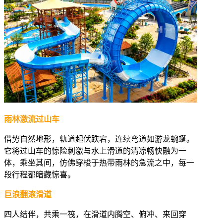
雨林激流过山车
借势自然地形，轨道起伏跌宕，连续弯道如游龙蜿蜒。
它将过山车的惊险刺激与水上滑道的清凉畅快融为一
体，乘坐其间，仿佛穿梭于热带雨林的急流之中，每一
段行程都暗藏惊喜。
巨浪翻滚滑道
四人结伴，共乘一筏，在滑道内腾空、俯冲、来回穿