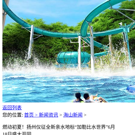
返回列表
您的位置:
首页 >
新闻资讯
>
海山新闻
>
燃动初夏！扬州仪征全新亲水地标“加勒比水世界”6月
18日盛大开园