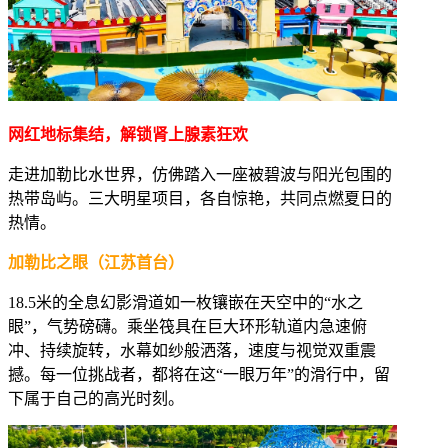
网红地标集结，解锁肾上腺素狂欢
走进加勒比水世界，仿佛踏入一座被碧波与阳光包围的
热带岛屿。三大明星项目，各自惊艳，共同点燃夏日的
热情。
加勒比之眼（江苏首台）
18.5米的全息幻影滑道如一枚镶嵌在天空中的“水之
眼”，气势磅礴。乘坐筏具在巨大环形轨道内急速俯
冲、持续旋转，水幕如纱般洒落，速度与视觉双重震
撼。每一位挑战者，都将在这“一眼万年”的滑行中，留
下属于自己的高光时刻。