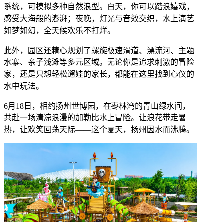
系统，可模拟多种自然浪型。白天，你可以踏浪嬉戏，
感受大海般的澎湃；夜晚，灯光与音效交织，水上演艺
如梦如幻，全天候欢乐不打烊。
此外，园区还精心规划了螺旋极速滑道、漂流河、主题
水寨、亲子浅滩等多元区域。无论你是追求刺激的冒险
家，还是只想轻松遛娃的家长，都能在这里找到心仪的
水中玩法。
6月18日，相约扬州世博园，在枣林湾的青山绿水间，
共赴一场清凉浪漫的加勒比水上冒险。让浪花带走暑
热，让欢笑回荡天际——这个夏天，扬州因水而沸腾。