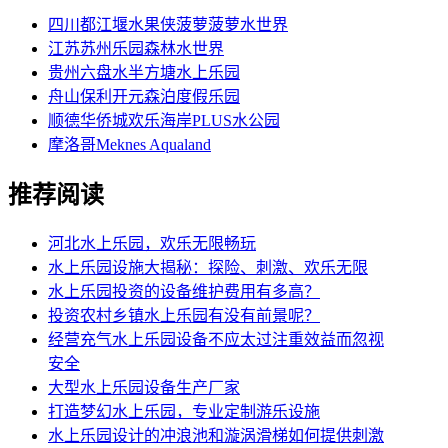
四川都江堰水果侠菠萝菠萝水世界
江苏苏州乐园森林水世界
贵州六盘水半方塘水上乐园
舟山保利开元森泊度假乐园
顺德华侨城欢乐海岸PLUS水公园
摩洛哥Meknes Aqualand
推荐阅读
河北水上乐园，欢乐无限畅玩
水上乐园设施大揭秘：探险、刺激、欢乐无限
水上乐园投资的设备维护费用有多高？
投资农村乡镇水上乐园有没有前景呢？
经营充气水上乐园设备不应太过注重效益而忽视
安全
大型水上乐园设备生产厂家
打造梦幻水上乐园，专业定制游乐设施
水上乐园设计的冲浪池和漩涡滑梯如何提供刺激