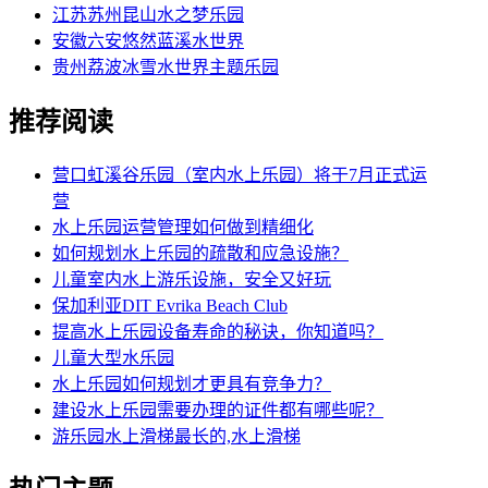
江苏苏州昆山水之梦乐园
安徽六安悠然蓝溪水世界
贵州荔波冰雪水世界主题乐园
推荐阅读
营口虹溪谷乐园（室内水上乐园）将于7月正式运
营
水上乐园运营管理如何做到精细化
如何规划水上乐园的疏散和应急设施？
儿童室内水上游乐设施，安全又好玩
保加利亚DIT Evrika Beach Club
提高水上乐园设备寿命的秘诀，你知道吗？
儿童大型水乐园
水上乐园如何规划才更具有竞争力？
建设水上乐园需要办理的证件都有哪些呢？
游乐园水上滑梯最长的,水上滑梯