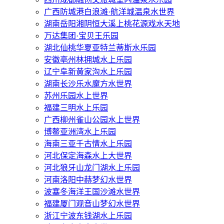
广西防城港白浪滩·航洋城温泉水世界
湖南岳阳湘阴恒大溪上桃花源戏水天地
万达集团·宝贝王乐园
湖北仙桃华夏亚特兰蒂斯水乐园
安徽亳州林拥城水上乐园
辽宁阜新黄家沟水上乐园
湖南长沙乐水魔方水世界
苏州乐园水上世界
福建三明水上乐园
广西柳州雀山公园水上世界
博鳌亚洲湾水上乐园
海南三亚千古情水上乐园
河北保定海森水上大世界
河北狼牙山龙门湖水上乐园
河南洛阳中赫梦幻水世界
波塞冬海洋王国沙滩水世界
福建厦门观音山梦幻水世界
浙江宁波东钱湖水上乐园