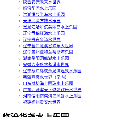
陕西安康未来水世界
临汾华尧水上乐园
洪湖悦兮半岛水上乐园
天津海魔方嬉水乐园
黑龙江哈尔滨美丽岛水上乐园
辽宁盘锦红海水上乐园
辽宁丹东金汤水世界
辽宁营口虹溪谷欢乐大世界
辽宁盖州亚特兰蒂斯海乐园
湖南岳阳洞庭湖水上乐园
安徽六安悠然蓝溪水世界
辽宁葫芦岛欢乐龙湾温泉水乐园
新疆燕窝水世界（室内）
山东潍坊海上明珠水上乐园
广东河源客天下恐龙欢乐水世界
河南信阳南湾海岛风暴水上乐园
福建福州贵安水世界