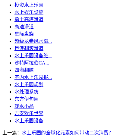
投资水上乐园
水上娱乐设施
勇士高塔滑道
高速滑道
星际盘旋
超级龙卷风水滑...
巨浪翻滚滑道
水上乐园设备维...
沙特阿拉伯CA...
四海翻腾
室内水上乐园报...
水上乐园规划
水处理系统
东方伊甸园
戏水小品
吉安欢乐世界
水上乐园设备
上一篇：
水上乐园的全球化元素如何带动二次消费？