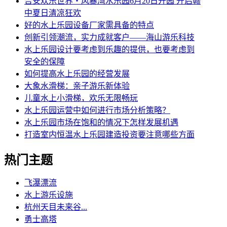
吉安欢乐世界・风暴湾水乐园6月20日开园 开启赣
中夏日清凉狂欢
好的水上乐园设备厂家需具备的特点
创新引领潮流，实力成就客户——海山游乐科技
水上乐园设计要考虑到乐趣的提供，也要考虑到
安全的保障
如何提高水上乐园的经营发展
大象水滑梯：亲子游乐新体验
儿童水上小滑梯，欢乐无限畅玩
水上乐园运营中如何进行市场分析策略？
水上乐园市场在饱和的情况下怎样发展机遇
打造室内恒温水上乐园建造投资要注意哪些方面
热门主题
飞瀑漂流
水上游乐设施
杭州天目未来谷...
勇士高塔