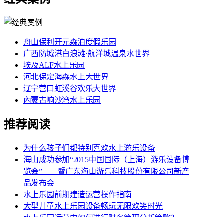
舟山保利开元森泊度假乐园
广西防城港白浪滩·航洋城温泉水世界
埃及ALF水上乐园
河北保定海森水上大世界
辽宁营口虹溪谷欢乐大世界
內蒙古响沙湾水上乐园
推荐阅读
为什么孩子们都特别喜欢水上游乐设备
海山成功参加“2015中国国际（上海）游乐设备博
览会”——暨广东海山游乐科技股份有限公司新产
品发布会
水上乐园前期建造运营操作指南
大型儿童水上乐园设备畅玩无限欢笑时光