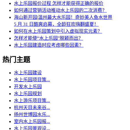
水上乐园报价过程 怎样才能获得正确的报价
如何通过营销活动推动水上乐园的二次消费？
海山新开园|温州最大水乐园！奇妙美人鱼水世界
5 月 31 日酷爽启幕，全龄狂欢嗨翻盛夏！
如何在水上乐园策划中引入虚拟现实元素？
怎样才能使“水上乐园”脱颖而出？
水上乐园建造时应考虑哪些因素？
热门主题
水上乐园建设
水上乐园项目策...
开发水上乐园
水上乐园规划
水上游乐项目策...
杭州天目未来谷...
扬州世博园水乐...
室内水上乐园报...
水上乐园景观设...