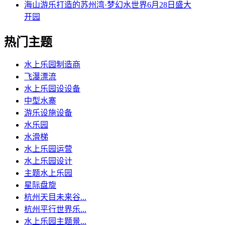
海山游乐打造的苏州湾·梦幻水世界6月28日盛大
开园
热门主题
水上乐园制造商
飞瀑漂流
水上乐园设设备
中型水寨
游乐设施设备
水乐园
水滑梯
水上乐园运营
水上乐园设计
主题水上乐园
星际盘旋
杭州天目未来谷...
杭州平行世界乐...
水上乐园主题景...