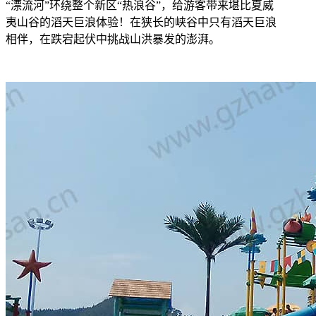
“漂流河”环绕整个新区“热浪谷”，给游客带来堪比夏威
夷山谷的滔天巨浪体验！在狭长的峡谷中只有滔天巨浪
相伴，在跌宕起伏中挑战山洪暴发的澎湃。