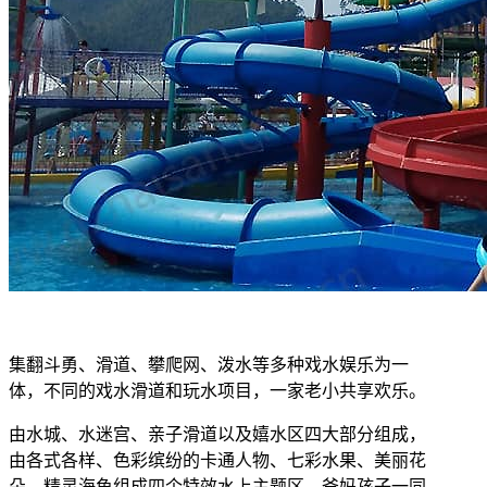
集翻斗勇、滑道、攀爬网、泼水等多种戏水娱乐为一
体，不同的戏水滑道和玩水项目，一家老小共享欢乐。
由水城、水迷宫、亲子滑道以及嬉水区四大部分组成，
由各式各样、色彩缤纷的卡通人物、七彩水果、美丽花
朵、精灵海鱼组成四个特效水上主题区，爸妈孩子一同